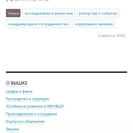
Наука
исследования и аналитика
репортаж о событии
международное сотрудничество
коррупция в закупках
2 августа 2022
О ВЫШКЕ
ОБ
Цифры и факты
Ли
Руководство и структура
Дов
Устойчивое развитие в НИУ ВШЭ
Ол
Преподаватели и сотрудники
При
Корпуса и общежития
Вы
Закупки
При