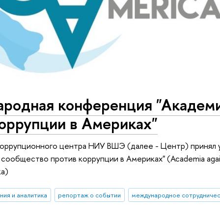
родная конференция "Академи
коррупции в Америках"
оррупционного центра НИУ ВШЭ (далее - Центр) принял у
сообщество против коррупции в Америках" (Academia agains
а)
ния и аналитика
репортаж о событии
международное сотрудниче