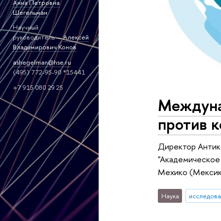
Анна Петровна
Шегельман
Научный
руководитель —
Алексей
Владимирович Конов
ashegelman@hse.ru
(495) 772-95-90 *15441
+7 915 080 29 25
Междуна
против 
Директор Антик
"Академическое 
Мехико (Мексик
Наука
исследова