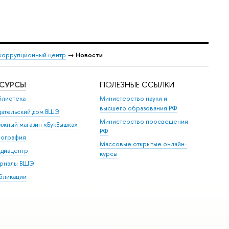
коррупционный центр
→
Новости
ЕСУРСЫ
ПОЛЕЗНЫЕ ССЫЛКИ
блиотека
Министерство науки и
высшего образования РФ
дательский дом ВШЭ
Министерство просвещения
ижный магазин «БукВышка»
РФ
пография
Массовые открытые онлайн-
диацентр
курсы
рналы ВШЭ
бликации