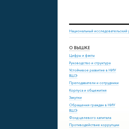
Национальный исследовательский 
О ВЫШКЕ
Цифры и факты
Руководство и структура
Устойчивое развитие в НИУ
ВШЭ
Преподаватели и сотрудники
Корпуса и общежития
Закупки
Обращения граждан в НИУ
ВШЭ
Фонд целевого капитала
Противодействие коррупции