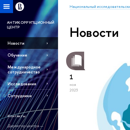
Национальный исследовательски
АНТИКОРРУПЦИОННЫЙ
Новости
ЦЕНТР
Новости
Обучение
Международное
сотрудничество
1
Исследования
ноя
2023
Сотрудники
Контакты
Директор центра —