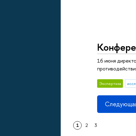
Конфере
16 июня директ
противодействия
Экспертиза
иссл
Следующая
1
2
3