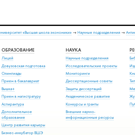
университет «Высшая школа экономики»
→
Научные подразделения
→
Анти
ОБРАЗОВАНИЕ
НАУКА
Р
Лицей
Научные подразделения
Би
Довузовская подготовка
Исследовательские проекты
Из
Олимпиады
Мониторинги
Кн
Прием в бакалавриат
Диссертационные советы
Ти
Вышка+
Защиты диссертаций
Ме
Прием в магистратуру
Академическое развитие
Жу
Аспирантура
Конкурсы и гранты
Пу
Дополнительное
Внешние научно-
образование
информационные ресурсы
Центр развития карьеры
Бизнес-инкубатор ВШЭ