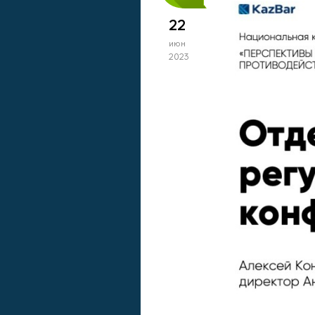
22
июн
2023