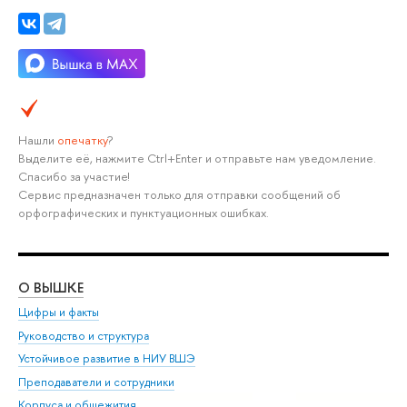
Нашли
опечатку
?
Выделите её, нажмите Ctrl+Enter и отправьте нам уведомление.
Спасибо за участие!
Сервис предназначен только для отправки сообщений об
орфографических и пунктуационных ошибках.
О ВЫШКЕ
ОБ
Цифры и факты
Ли
Руководство и структура
Дов
Устойчивое развитие в НИУ ВШЭ
Ол
Преподаватели и сотрудники
При
Корпуса и общежития
Вы