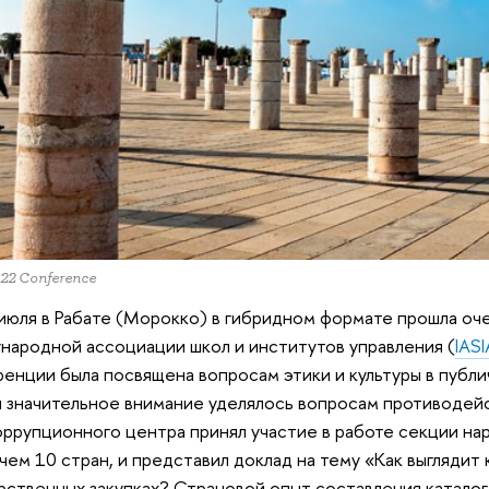
022 Conference
июля в Рабате (Морокко) в гибридном формате прошла о
ародной ассоциации школ и институтов управления (
IASI
енции была посвящена вопросам этики и культуры в публи
 значительное внимание уделялось вопросам противодей
ррупционного центра принял участие в работе секции нар
чем 10 стран, и представил доклад на тему «Как выглядит 
рственных закупках? Страновой опыт составления каталог