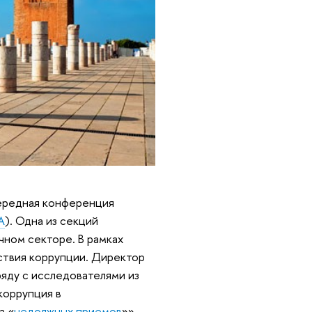
чередная конференция
A
). Одна из секций
чном секторе. В рамках
ствия коррупции. Директор
яду с исследователями из
коррупция в
а «
недолжных приемов
»».