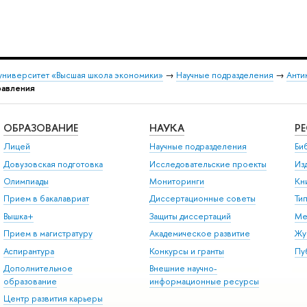
университет «Высшая школа экономики»
→
Научные подразделения
→
Анти
равления
ОБРАЗОВАНИЕ
НАУКА
Р
Лицей
Научные подразделения
Би
Довузовская подготовка
Исследовательские проекты
Из
Олимпиады
Мониторинги
Кн
Прием в бакалавриат
Диссертационные советы
Ти
Вышка+
Защиты диссертаций
Ме
Прием в магистратуру
Академическое развитие
Жу
Аспирантура
Конкурсы и гранты
Пу
Дополнительное
Внешние научно-
образование
информационные ресурсы
Центр развития карьеры