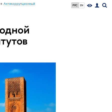
Антикоррупционный
РУС
EN
одной
итутов