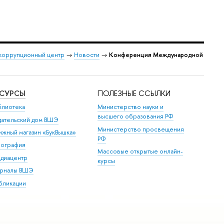
коррупционный центр
→
Новости
→
Конференция Международной
ЕСУРСЫ
ПОЛЕЗНЫЕ ССЫЛКИ
блиотека
Министерство науки и
высшего образования РФ
дательский дом ВШЭ
Министерство просвещения
ижный магазин «БукВышка»
РФ
пография
Массовые открытые онлайн-
диацентр
курсы
рналы ВШЭ
бликации