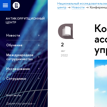
Национальный исследовательски
центр
Новости
Конференци
АНТИКОРРУПЦИОННЫЙ
ЦЕНТР
Ко
ас
Новости
2
уп
Обучение
авг
Международное
2022
сотрудничество
Исследования
Сотрудники
Контакты
Директор центра —