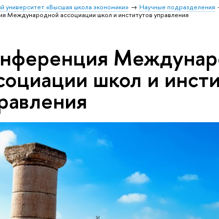
й университет «Высшая школа экономики»
Научные подразделения
я Международной ассоциации школ и институтов управления
нференция Междунар
социации школ и инст
равления