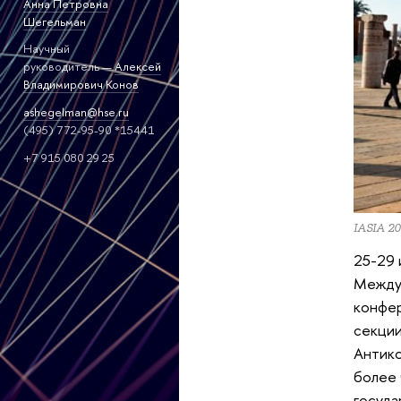
Анна Петровна
Шегельман
Научный
руководитель —
Алексей
Владимирович Конов
ashegelman@hse.ru
(495) 772-95-90 *15441
+7 915 080 29 25
IASIA 2
25-29 
Междун
конфер
секции
Антико
более 
госуда