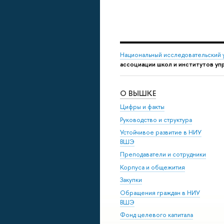
Национальный исследовательский 
ассоциации школ и институтов уп
О ВЫШКЕ
Цифры и факты
Руководство и структура
Устойчивое развитие в НИУ
ВШЭ
Преподаватели и сотрудники
Корпуса и общежития
Закупки
Обращения граждан в НИУ
ВШЭ
Фонд целевого капитала