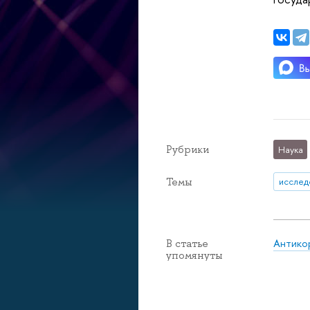
Рубрики
Наука
Темы
исслед
Антико
В статье
упомянуты