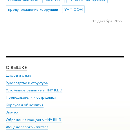
предупреждение коррупции
УНП ООН
15 декабря 2022
О ВЫШКЕ
ОБ
Цифры и факты
Ли
Руководство и структура
Дов
Устойчивое развитие в НИУ ВШЭ
Ол
Преподаватели и сотрудники
При
Корпуса и общежития
Вы
Закупки
При
Обращения граждан в НИУ ВШЭ
Ас
Фонд целевого капитала
До